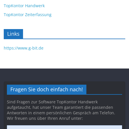
TopKontor Handwerk
TopKontor Zeiterfassung
Links
https://www.g-bit.de
Fragen Sie doch einfach nach!
Sind Fragen zur Software TopKontor Handwerk
aufgetaucht, hat unser Team garantiert die passenden
Antworten in einem persönlichen Gespräch am Telefon.
Wir freuen uns über Ihren Anruf unter: